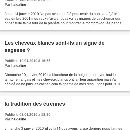
Publié le 14/01/2010 à 20:35
Par
haidaline
Jeudi 14 janvier 2010 Ne pas avoir de télé peut avoir du bon car déjà le 11
septembre 2001 mes yeux n'avaient pas vu les images de cauchemar qui
ont ensuite fait le tour de la planète pour montrer la mort provoquée par des
humains fanatisés envers d'autres...
Les cheveux blancs sont-ils un signe de
sagesse ?
Publié le 10/01/2010 à 16:55
Par
haidaline
Dimanche 10 janvier 2010 La blancheur de la neige a recouvert tout le
territoire français et mes cheveux blancs ont fait leur apparition mais j'ai
décidé de ne plus les cacher, cela fait partie de mes résolutions pour 2010 :
assumer haut et fort mon bel...
la tradition des étrennes
Publié le 03/01/2010 à 18:30
Par
haidaline
dimanche 3 janvier 2010 Et voilà ! Nous avons laissé derrière nous l'année