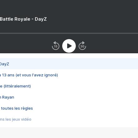
 Battle Royale - DayZ
 DayZ
 a 13 ans (et vous l'avez ignoré)
e (littéralement)
im Rayan
 toutes les règles
s les jeux vidéo
us choquant de Rockstar ? - Le scandale BULLY