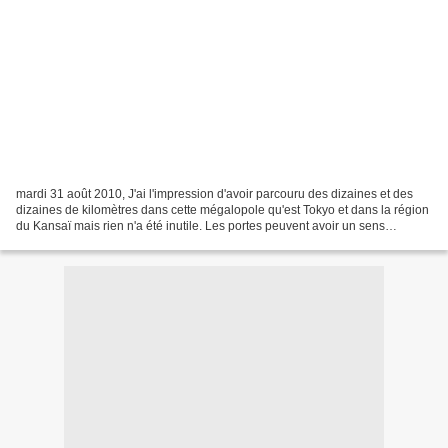
mardi 31 août 2010, J'ai l'impression d'avoir parcouru des dizaines et des
dizaines de kilomètres dans cette mégalopole qu'est Tokyo et dans la région
du Kansaï mais rien n'a été inutile. Les portes peuvent avoir un sens
religieux ou laïc ou n'être qu'un...