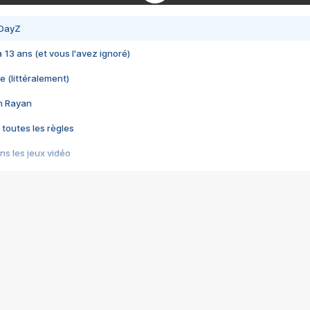
 DayZ
 a 13 ans (et vous l'avez ignoré)
e (littéralement)
im Rayan
 toutes les règles
s les jeux vidéo
us choquant de Rockstar ? - Le scandale BULLY
e plus moche de Steam
du RÊVE tourne au CAUCHEMAR
pendant 8 heures
it… à tort
umiliés par un jeu vidéo