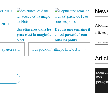
News
 2010
Abonnez-
é
des étincelles dans les
Depuis une semaine il
articles 
yeux c'est la magie de
en est passé de l'eau
Noël
sous les ponts
Dire des mots doux en créole pour apaiser sa peine
Les poux ont attaqué la tête d'Alice
Artic
poursui
mes
pérégri