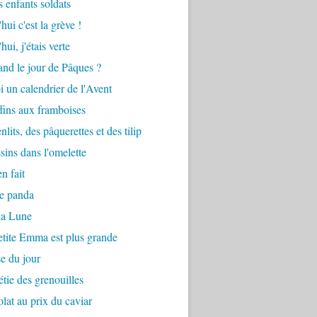
s enfants soldats
hui c'est la grève !
ui, j'étais verte
and le jour de Pâques ?
oi un calendrier de l'Avent
ins aux framboises
nlits, des pâquerettes et des tilip
sins dans l'omelette
en fait
le panda
la Lune
petite Emma est plus grande
e du jour
étie des grenouilles
lat au prix du caviar