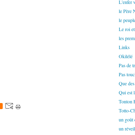
L'enfer v
le Père
le peuple
Le roi et
les prem
Links
Okilélé
Pas de tr
Pas touc
Que des 
Qui est 
Tonton F
0
Totto-Cha
un goût 
un réveil