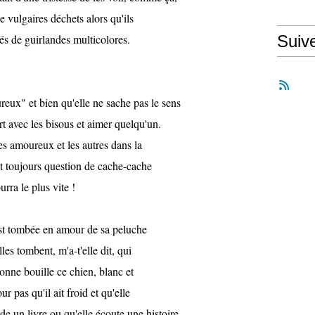
e vulgaires déchets alors qu'ils
nés de guirlandes multicolores.
Suiv
reux" et bien qu'elle ne sache pas le sens
ort avec les bisous et aimer quelqu'un.
es amoureux et les autres dans la
est toujours question de cache-cache
urra le plus vite !
 est tombée en amour de sa peluche
les tombent, m'a-t'elle dit, qui
bonne bouille ce chien, blanc et
r pas qu'il ait froid et qu'elle
arde un livre ou qu'elle écoute une histoire.