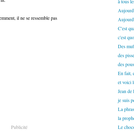
à tous le
Aujourd'
remment, il ne se ressemble pas
Aujourd'h
C'est qu
c'est qu
Des muff
des pisse
des pous
En fait, 
et voici 
Jean de 
je suis 
La phras
la proph
Publicité
Le choco