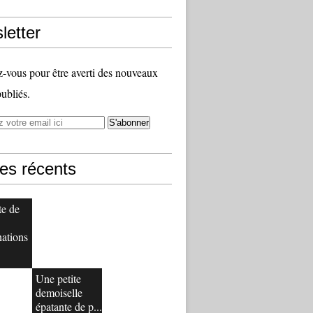
letter
vous pour être averti des nouveaux
publiés.
les récents
te de
nations
Une petite
demoiselle
épatante de p...