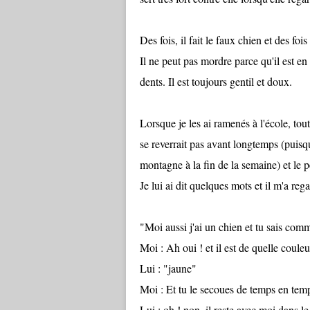
Des fois, il fait le faux chien et des fois 
Il ne peut pas mordre parce qu'il est en 
dents. Il est toujours gentil et doux.
Lorsque je les ai ramenés à l'école, tout
se reverrait pas avant longtemps (puisqu
montagne à la fin de la semaine) et le pe
Je lui ai dit quelques mots et il m'a reg
"Moi aussi j'ai un chien et tu sais comm
Moi : Ah oui ! et il est de quelle couleu
Lui : "jaune"
Moi : Et tu le secoues de temps en tem
Lui : oh ! non, il reste avec moi dans le 