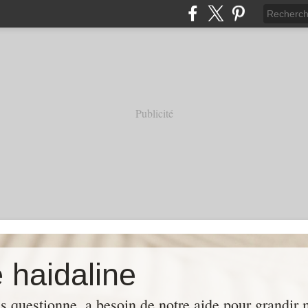
Publicité
 haidaline
us questionne, a besoin de notre aide pour grandir