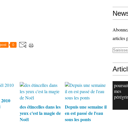
News
Abonnez-
articles 
post
0
Artic
poursui
mes
pérégri
 2010
é
des étincelles dans les
Depuis une semaine il
yeux c'est la magie de
en est passé de l'eau
Noël
sous les ponts