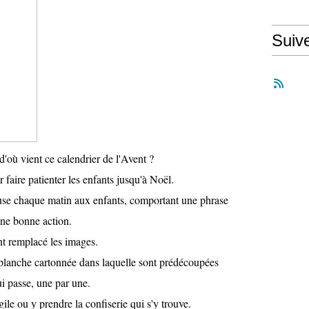
Suiv
 d'où vient ce calendrier de l'Avent ?
faire patienter les enfants jusqu'à Noël.
euse chaque matin aux enfants, comportant une phrase
une bonne action.
ont remplacé les images.
 planche cartonnée dans laquelle sont prédécoupées
i passe, une par une.
gile ou y prendre la confiserie qui s'y trouve.