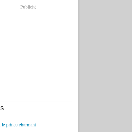
Publicité
s
ci le prince charmant