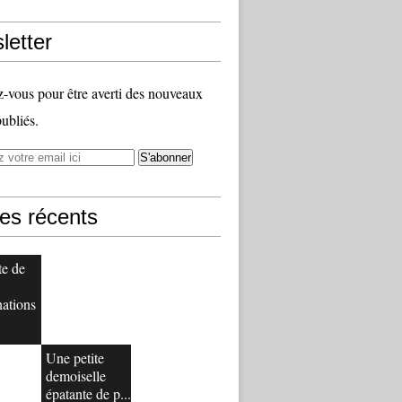
letter
vous pour être averti des nouveaux
publiés.
les récents
te de
nations
Une petite
demoiselle
épatante de p...