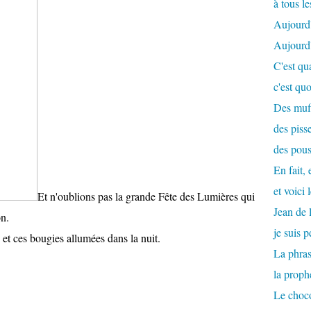
à tous le
Aujourd'
Aujourd'h
C'est qu
c'est qu
Des muff
des pisse
des pous
En fait, 
et voici 
Et n'oublions pas la grande Fête des Lumières qui
Jean de 
on.
je suis 
et ces bougies allumées dans la nuit.
La phras
la proph
Le choco