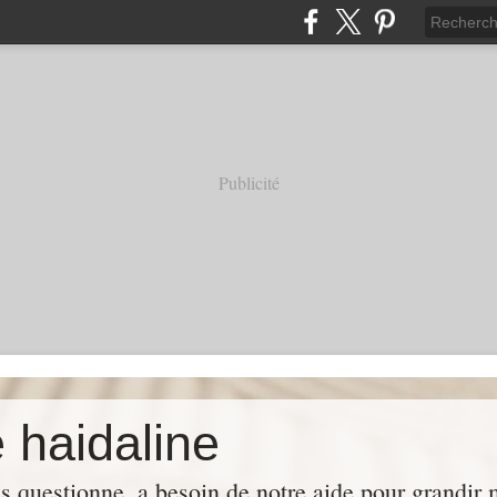
Publicité
 haidaline
us questionne, a besoin de notre aide pour grandir