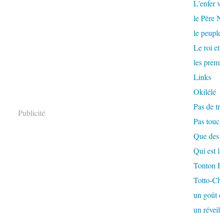
L'enfer v
le Père
le peuple
Le roi et
les prem
Links
Okilélé
Pas de tr
Publicité
Pas touc
Que des 
Qui est 
Tonton F
Totto-Cha
un goût 
un réveil