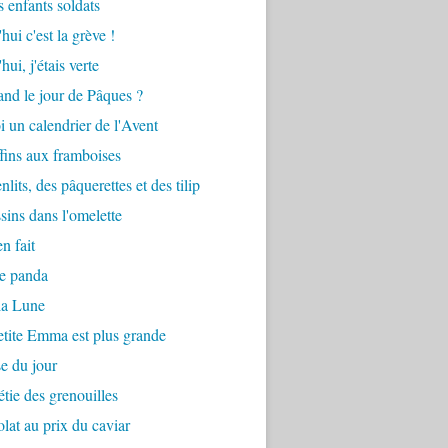
s enfants soldats
hui c'est la grève !
ui, j'étais verte
and le jour de Pâques ?
oi un calendrier de l'Avent
ins aux framboises
nlits, des pâquerettes et des tilip
sins dans l'omelette
en fait
le panda
la Lune
petite Emma est plus grande
e du jour
étie des grenouilles
lat au prix du caviar