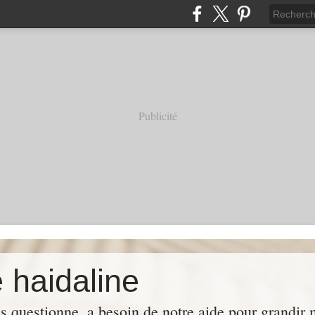
Publicité
 haidaline
us questionne, a besoin de notre aide pour grandir