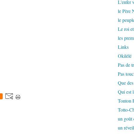
L'enfer v
le Père
le peuple
Le roi et
les prem
Links
Okilélé
Pas de tr
Pas touc
Que des 
Qui est 
0
Tonton F
Totto-Cha
un goût 
un réveil