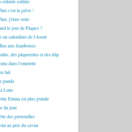
s enfants soldats
hui c'est la grève !
ui, j'étais verte
and le jour de Pâques ?
oi un calendrier de l'Avent
ins aux framboises
nlits, des pâquerettes et des tilip
sins dans l'omelette
en fait
le panda
la Lune
petite Emma est plus grande
e du jour
étie des grenouilles
lat au prix du caviar