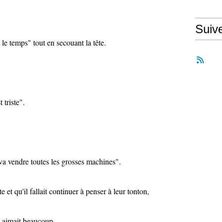
Suiv
t le temps" tout en secouant la tête.
 triste".
 va vendre toutes les grosses machines".
iste et qu'il fallait continuer à penser à leur tonton,
es aimait beaucoup.