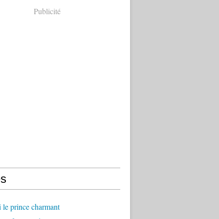
Publicité
s
ci le prince charmant