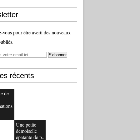
letter
vous pour être averti des nouveaux
publiés.
les récents
te de
nations
Une petite
demoiselle
épatante de p...