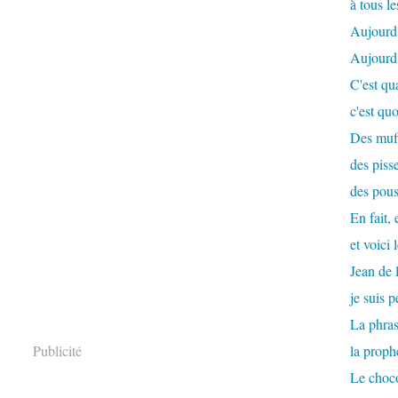
à tous le
Aujourd'
Aujourd'h
C'est qu
c'est qu
Des muff
des pisse
des pous
En fait, 
et voici 
Jean de 
je suis 
La phras
Publicité
la proph
Le choco